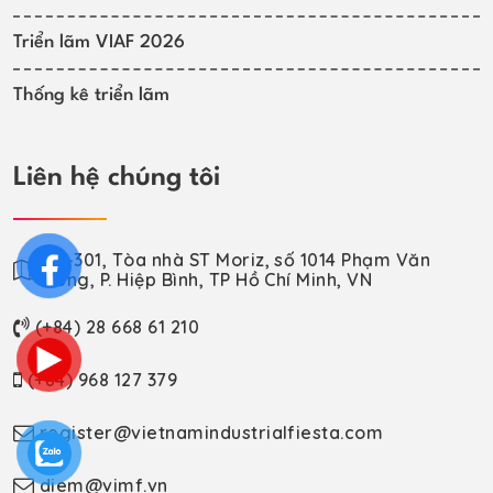
Triển lãm VIAF 2026
Thống kê triển lãm
Liên hệ chúng tôi
VP-301, Tòa nhà ST Moriz, số 1014 Phạm Văn
Đồng, P. Hiệp Bình, TP Hồ Chí Minh, VN
(+84) 28 668 61 210
(+84) 968 127 379
register@vietnamindustrialfiesta.com
diem@vimf.vn