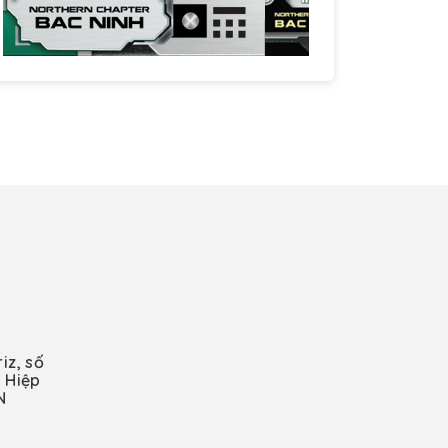
iz, số
 Hiệp
N