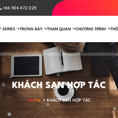
+84 906 472 029
F SERIES
TRƯNG BÀY
THAM QUAN
CHƯƠNG TRÌNH
THÔ
KHÁCH SẠN HỢP TÁC
Home
>
KHÁCH SẠN HỢP TÁC