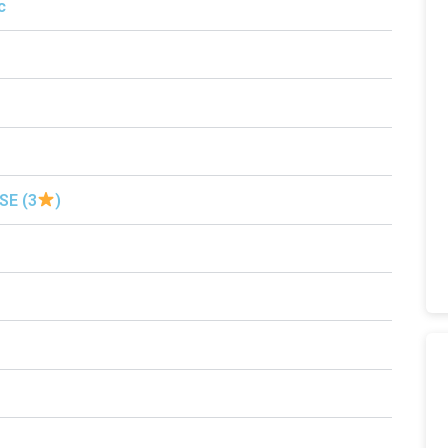
c
SE (3
)