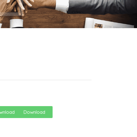
wnload
Download