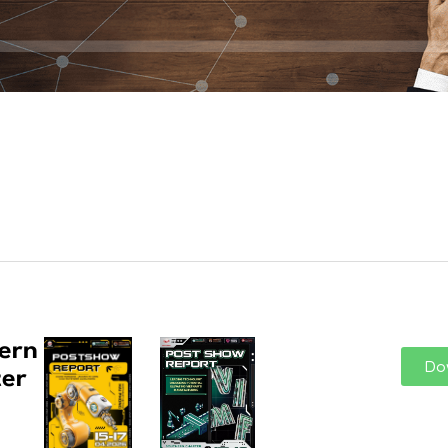
ern
Do
er