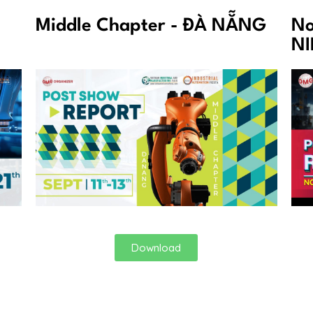
Middle Chapter - ĐÀ NẴNG
No
N
Download