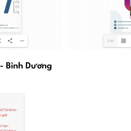
1/40
- Bình Dương
POSTSHOW-
.pdf
vn/wp-
POSTSHOW-