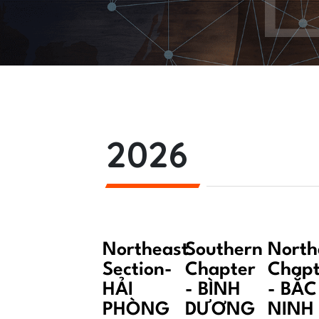
2026
Northeast
Southern
North
Section-
Chapter
Chapt
HẢI
- BÌNH
- BẮC
PHÒNG
DƯƠNG
NINH