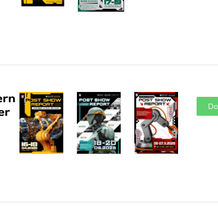
ern
Do
er