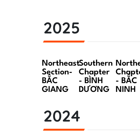
2025
Northeast
Southern
North
Section-
Chapter
Chapt
BẮC
- BÌNH
- BẮC
GIANG
DƯƠNG
NINH
2024