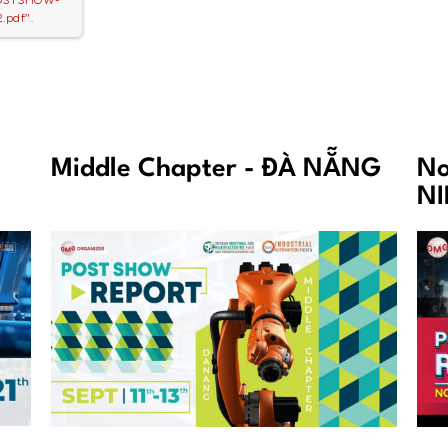
pdf".
Middle Chapter - ĐÀ NẴNG
No
N