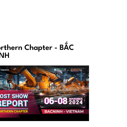
rthern Chapter - BẮC
INH