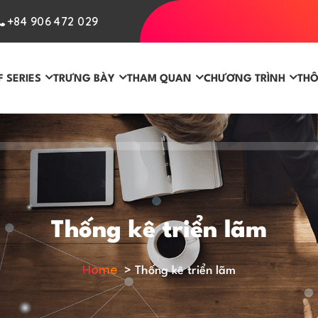
+84 906 472 029
F SERIES
TRƯNG BÀY
THAM QUAN
CHƯƠNG TRÌNH
THÔ
Thống kê triển lãm
Home
>
Thống kê triển lãm