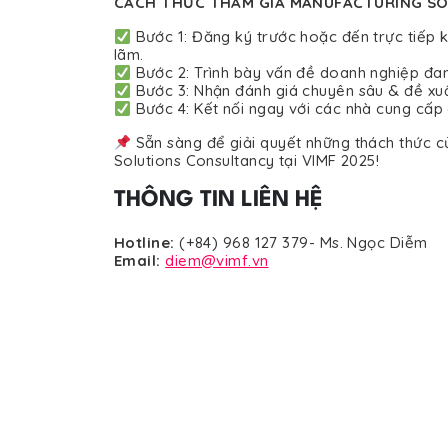
CÁCH THỨC THAM GIA MANUFACTURING S
Bước 1: Đăng ký trước hoặc đến trực tiếp k
lãm.
Bước 2: Trình bày vấn đề doanh nghiệp đan
Bước 3: Nhận đánh giá chuyên sâu & đề xuất
Bước 4: Kết nối ngay với các nhà cung cấp g
Sẵn sàng để giải quyết những thách thức 
Solutions Consultancy tại VIMF 2025!
THÔNG TIN LIÊN HỆ
Hotline:
(+84) 968 127 379- Ms. Ngọc Diễm
Email:
diem@vimf.vn