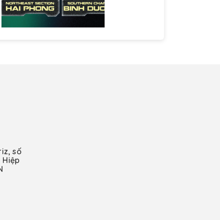
iz, số
 Hiệp
N