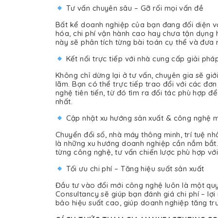
Tư vấn chuyên sâu – Gỡ rối mọi vấn đề
Bất kể doanh nghiệp của bạn đang đối diện vớ
hóa, chi phí vận hành cao hay chưa tận dụng 
này sẽ phân tích từng bài toán cụ thể và đưa ra
Kết nối trực tiếp với nhà cung cấp giải ph
Không chỉ dừng lại ở tư vấn, chuyên gia sẽ giớ
lãm. Bạn có thể trực tiếp trao đổi với các đơ
nghệ tiên tiến, từ đó tìm ra đối tác phù hợp 
nhất.
Cập nhật xu hướng sản xuất & công nghệ m
Chuyển đổi số, nhà máy thông minh, trí tuệ nh
là những xu hướng doanh nghiệp cần nắm bắt.
từng công nghệ, tư vấn chiến lược phù hợp vớ
Tối ưu chi phí – Tăng hiệu suất sản xuất
Đầu tư vào đổi mới công nghệ luôn là một quy
Consultancy sẽ giúp bạn đánh giá chi phí – lợi
bảo hiệu suất cao, giúp doanh nghiệp tăng tr