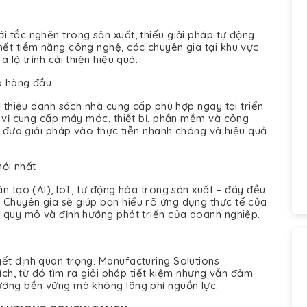
i tắc nghẽn trong sản xuất, thiếu giải pháp tự động
hết tiềm năng công nghệ, các chuyên gia tại khu vực
 lộ trình cải thiện hiệu quả.
áp hàng đầu
i thiệu danh sách nhà cung cấp phù hợp ngay tại triển
n vị cung cấp máy móc, thiết bị, phần mềm và công
để đưa giải pháp vào thực tiễn nhanh chóng và hiệu quả
ới nhất
ân tạo (AI), IoT, tự động hóa trong sản xuất – đây đều
 Chuyên gia sẽ giúp bạn hiểu rõ ứng dụng thực tế của
i quy mô và định hướng phát triển của doanh nghiệp.
ết định quan trọng. Manufacturing Solutions
 ích, từ đó tìm ra giải pháp tiết kiệm nhưng vẫn đảm
ưởng bền vững mà không lãng phí nguồn lực.