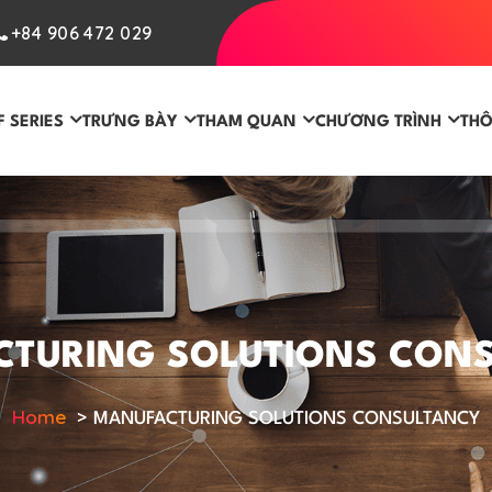
+84 906 472 029
F SERIES
TRƯNG BÀY
THAM QUAN
CHƯƠNG TRÌNH
THÔ
TURING SOLUTIONS CON
Home
>
MANUFACTURING SOLUTIONS CONSULTANCY