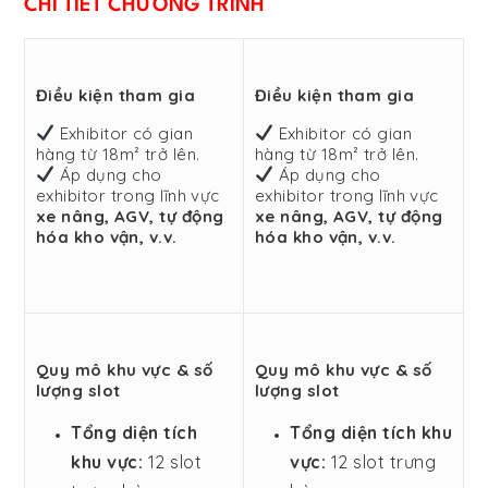
CHI TIẾT CHƯƠNG TRÌNH
Điều kiện tham gia
Điều kiện tham gia
Exhibitor có gian
Exhibitor có gian
hàng từ 18m² trở lên.
hàng từ 18m² trở lên.
Áp dụng cho
Áp dụng cho
exhibitor trong lĩnh vực
exhibitor trong lĩnh vực
xe nâng, AGV, tự động
xe nâng, AGV, tự động
hóa kho vận, v.v.
hóa kho vận, v.v.
Quy mô khu vực & số
Quy mô khu vực & số
lượng slot
lượng slot
Tổng diện tích
Tổng diện tích khu
khu vực:
12 slot
vực:
12 slot trưng