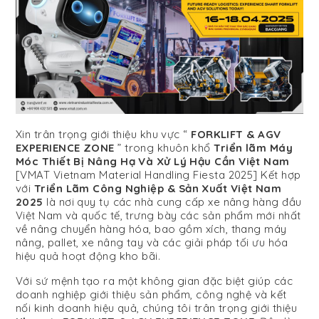
Xin trân trọng giới thiệu khu vực “
FORKLIFT & AGV
EXPERIENCE ZONE
” trong khuôn khổ
Triển lãm Máy
Móc Thiết Bị Nâng Hạ Và Xử Lý Hậu Cần Việt Nam
[VMAT Vietnam Material Handling Fiesta 2025] Kết hợp
với
Triển Lãm Công Nghiệp & Sản Xuất Việt Nam
2025
là nơi quy tụ các nhà cung cấp xe nâng hàng đầu
Việt Nam và quốc tế, trưng bày các sản phẩm mới nhất
về nâng chuyển hàng hóa, bao gồm xích, thang máy
nâng, pallet, xe nâng tay và các giải pháp tối ưu hóa
hiệu quả hoạt động kho bãi.
Với sứ mệnh tạo ra một không gian đặc biệt giúp các
doanh nghiệp giới thiệu sản phẩm, công nghệ và kết
nối kinh doanh hiệu quả, chúng tôi trân trọng giới thiệu