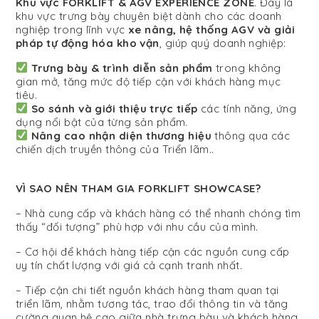
Khu vực FORKLIFT & AGV EXPERIENCE ZONE
. Đây là
khu vực trưng bày chuyên biệt dành cho các doanh
nghiệp trong lĩnh vực
xe nâng, hệ thống AGV và giải
pháp tự động hóa kho vận
, giúp quý doanh nghiệp:
Trưng bày & trình diễn sản phẩm
trong không
gian mở, tăng mức độ tiếp cận với khách hàng mục
tiêu.
So sánh và giới thiệu trực tiếp
các tính năng, ứng
dụng nổi bật của từng sản phẩm.
Nâng cao nhận diện thương hiệu
thông qua các
chiến dịch truyền thông của Triển lãm.
.
VÌ SAO NÊN THAM GIA FORKLIFT SHOWCASE?
– Nhà cung cấp và khách hàng có thể nhanh chóng tìm
thấy “đối tượng” phù hợp với nhu cầu của mình.
– Cơ hội để khách hàng tiếp cận các nguồn cung cấp
uy tín chất lượng với giá cả cạnh tranh nhất.
– Tiếp cận chi tiết nguồn khách hàng tham quan tại
triển lãm, nhằm tương tác, trao đổi thông tin và tăng
cường quan hệ cao giữa nhà trưng bày và khách hàng