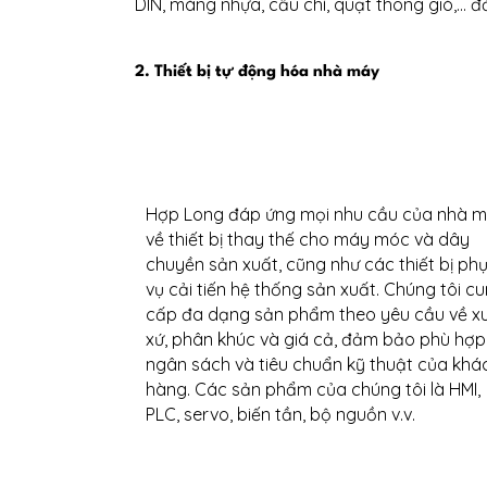
DIN, máng nhựa, cầu chì, quạt thông gió,… 
2. Thiết bị tự động hóa nhà máy
Hợp Long đáp ứng mọi nhu cầu của nhà 
về thiết bị thay thế cho máy móc và dây
chuyền sản xuất, cũng như các thiết bị ph
vụ cải tiến hệ thống sản xuất. Chúng tôi c
cấp đa dạng sản phẩm theo yêu cầu về x
xứ, phân khúc và giá cả, đảm bảo phù hợp
ngân sách và tiêu chuẩn kỹ thuật của khá
hàng. Các sản phẩm của chúng tôi là HMI,
PLC, servo, biến tần, bộ nguồn v.v.