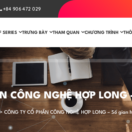
+84 906 472 029
F SERIES
TRƯNG BÀY
THAM QUAN
CHƯƠNG TRÌNH
THÔ
 CÔNG NGHỆ HỢP LONG – 
>
CÔNG TY CỔ PHẦN CÔNG NGHỆ HỢP LONG – Số gian h