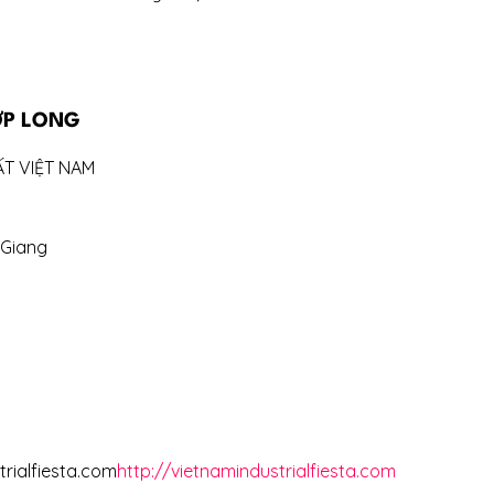
ỢP LONG
ẤT VIỆT NAM
 Giang
trialfiesta.com
http://vietnamindustrialfiesta.com