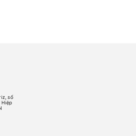
iz, số
 Hiệp
N