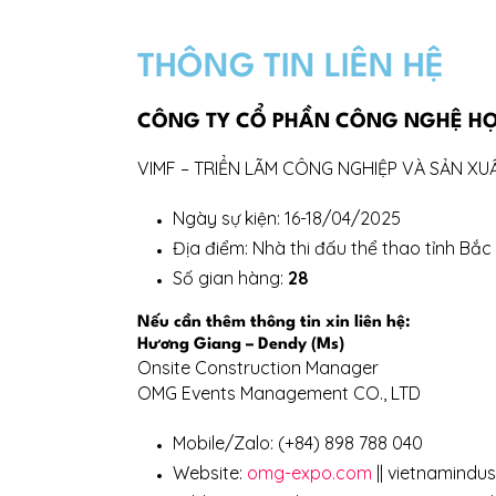
THÔNG TIN LIÊN HỆ
CÔNG TY CỔ PHẦN CÔNG NGHỆ H
VIMF – TRIỂN LÃM CÔNG NGHIỆP VÀ SẢN XU
Ngày sự kiện: 16-18/04/2025
Địa điểm: Nhà thi đấu thể thao tỉnh Bắc
Số gian hàng:
28
Nếu cần thêm thông tin xin liên hệ:
Hương Giang – Dendy (Ms)
Onsite Construction Manager
OMG Events Management CO., LTD
Mobile/Zalo: (+84) 898 788 040
Website:
omg-expo.com
|| vietnamindus