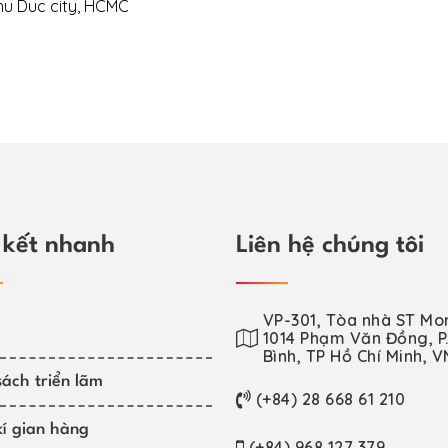
hu Duc city, HCMC
 kết nhanh
Liên hệ chúng tôi
VP-301, Tòa nhà ST Mor
1014 Phạm Văn Đồng, P.
Bình, TP Hồ Chí Minh, V
ách triển lãm
(+84) 28 668 61 210
í gian hàng
(+84) 968 127 379