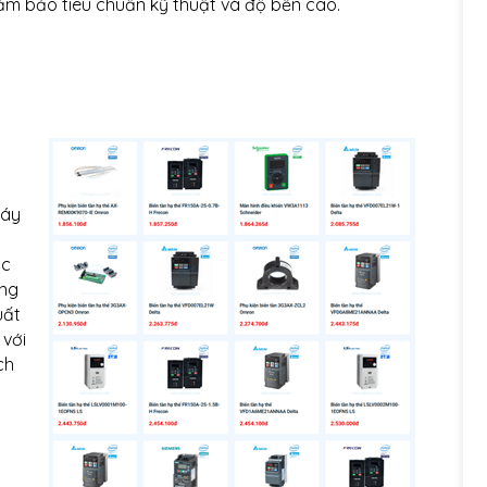
đảm bảo tiêu chuẩn kỹ thuật và độ bền cao.
máy
ục
ung
uất
 với
ch