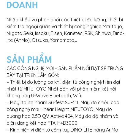
DOANH
Nhập khẩu và phân phối các thiết bị đo lường, thiết bị
kiểm tra ngoại quan và thiết bị công nghiệp Mitutoyo,
Niigata Seiki, Issoku, Eisen, Kanetec, RSK, Shinwa, Dino-
lite (AnMo), Otsuka, Yamamoto,..
SẢN PHẨM
CÁC CÔNG NGHỆ MỚI – SẢN PHẨM NỔI BẬT SẼ TRƯNG
BÀY TẠI TRIỂN LÃM GỒM:
– Thiết bị đo lường cơ khí, điện tử công nghệ hiện đại
nhất từ MITUTOYO Nhật Bản với phần mềm kết nối
không dây U-Wave Bluetooth, Wifi.
– Máy đo độ nhám Surfest SJ-411, Máy đo chiều cao
công nghệ mới Linear Height MITUTOYO, Máy đo
quang học 2.5D QV Active 404, Máy đo độ nhám và
biên dạng kết hợp FTA-H4D3000.
– Kính hiển vi điện tử cầm tay DINO-LITE hãng AnMo