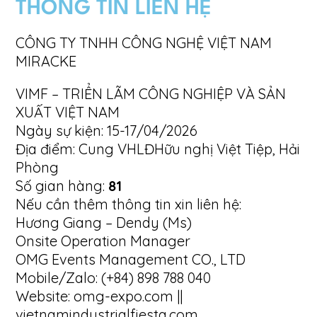
THÔNG TIN LIÊN HỆ
CÔNG TY TNHH CÔNG NGHỆ VIỆT NAM
MIRACKE
VIMF – TRIỂN LÃM CÔNG NGHIỆP VÀ SẢN
XUẤT VIỆT NAM
Ngày sự kiện: 15-17/04/2026
Địa điểm: Cung VHLĐHữu nghị Việt Tiệp, Hải
Phòng
Số gian hàng:
81
Nếu cần thêm thông tin xin liên hệ:
Hương Giang – Dendy (Ms)
Onsite Operation Manager
OMG Events Management CO., LTD
Mobile/Zalo: (+84) 898 788 040
Website: omg-expo.com ||
vietnamindustrialfiesta.com