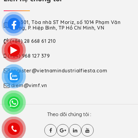
VP-301, Tòa nhà ST Moriz, số 1014 Phạm Văn
Đồng, P. Hiệp Bình, TP Hồ Chí Minh, VN
(+84) 28 668 61 210
(+84) 968 127 379
register@vietnamindustrialfiesta.com
diem@vimf.vn
Theo dõi chúng tôi :