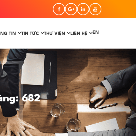
EN
NG TIN
TIN TỨC
THƯ VIỆN
LIÊN HỆ
àng: 682