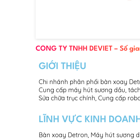
CÔNG TY TNHH DEVIET – Số gia
GIỚI THIỆU
Chi nhánh phân phối bàn xoay Detr
Cung cấp máy hút sương dầu, tác
Sửa chữa trục chính,
Cung cấp robo
LĨNH VỰC KINH DOAN
Bàn xoay Detron, Máy hút sương d