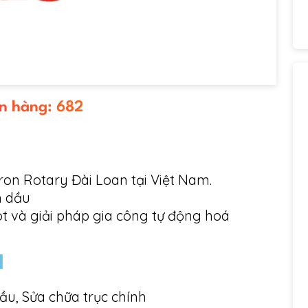
n hàng: 682
on Rotary Đài Loan tại Việt Nam.
h dầu
t và giải pháp gia công tự động hoá
H
ầu, Sửa chữa trục chính