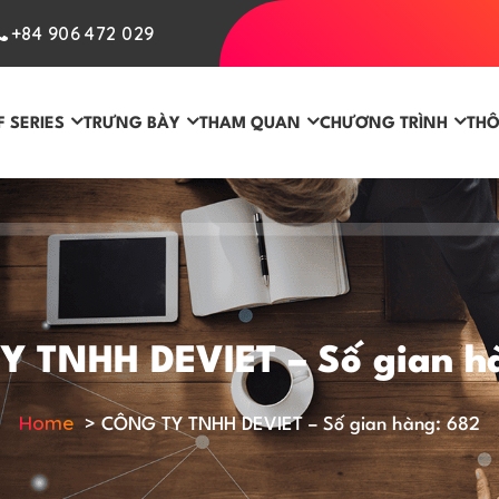
+84 906 472 029
F SERIES
TRƯNG BÀY
THAM QUAN
CHƯƠNG TRÌNH
THÔ
 TNHH DEVIET – Số gian h
Home
>
CÔNG TY TNHH DEVIET – Số gian hàng: 682