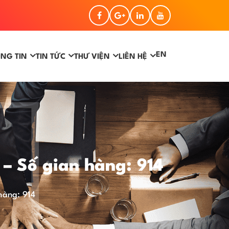
EN
NG TIN
TIN TỨC
THƯ VIỆN
LIÊN HỆ
 Số gian hàng: 914
àng: 914