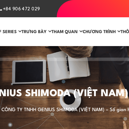
+84 906 472 029
F SERIES
TRƯNG BÀY
THAM QUAN
CHƯƠNG TRÌNH
THÔ
US SHIMODA (VIỆT NAM) –
>
CÔNG TY TNHH GENIUS SHIMODA (VIỆT NAM) – Số gian h