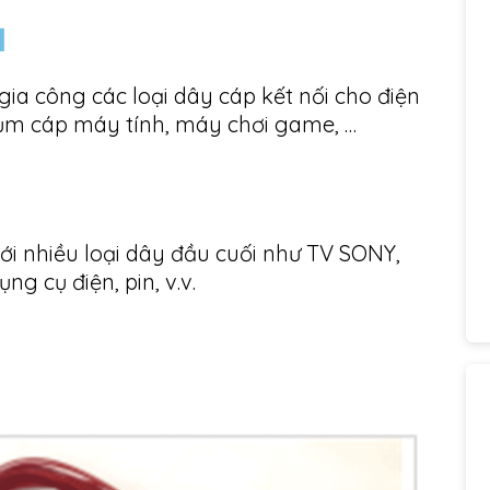
H
 gia công các loại dây cáp kết nối cho điện
 cụm cáp máy tính, máy chơi game, …
ới nhiều loại dây đầu cuối như TV SONY,
 cụ điện, pin, v.v.