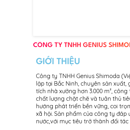
CÔNG TY TNHH GENIUS SHIMODA 
GIỚI THIỆU
Công ty TNHH Genius Shimoda (Việ
lập tại Bắc Ninh, chuyên sản xuất, g
tích nhà xưởng hơn 3.000 m², công 
chất lượng chặt chẽ và tuân thủ ti
hướng phát triển bền vững, coi tr
xã hội. Sản phẩm của công ty đáp 
nước,với mục tiêu trở thành đối tác 