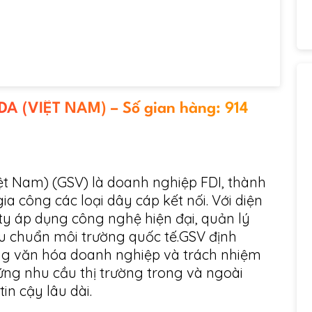
(VIỆT NAM) – Số gian hàng: 914
t Nam) (GSV) là doanh nghiệp FDI, thành
ia công các loại dây cáp kết nối. Với diện
ty áp dụng công nghệ hiện đại, quản lý
êu chuẩn môi trường quốc tế.GSV định
ọng văn hóa doanh nghiệp và trách nhiệm
ứng nhu cầu thị trường trong và ngoài
tin cậy lâu dài.