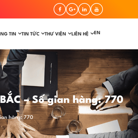
EN
NG TIN
TIN TỨC
THƯ VIỆN
LIÊN HỆ
ẮC – Số gian hàng: 770
ian hàng: 770