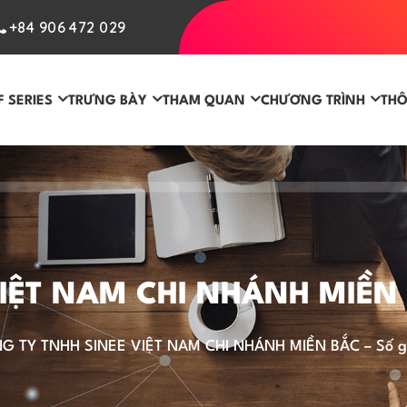
+84 906 472 029
F SERIES
TRƯNG BÀY
THAM QUAN
CHƯƠNG TRÌNH
THÔ
ỆT NAM CHI NHÁNH MIỀN B
G TY TNHH SINEE VIỆT NAM CHI NHÁNH MIỀN BẮC – Số g