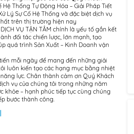
Kế Hệ Thống Tự Động Hóa – Giải Pháp Tiết
ử Lý Sự Cố Hệ Thống và đặc biệt dịch vụ
hất trên thị trường hiện nay
H VỤ TẬN TÂM chính là yếu tố gắn kết
nh đối tác chiến lược, lớn mạnh, tạo
úp quá trình Sản Xuất – Kinh Doanh vận
ải tiến mỗi ngày để mang đến những giải
tôi luôn kiến tạo các hạng mục bằng nhiệt
 năng lực. Chân thành cảm ơn Quý Khách
ịch vụ của chúng tôi trong những năm
c khỏe – hạnh phúc tiếp tục cùng chúng
ếp bước thành công.
H