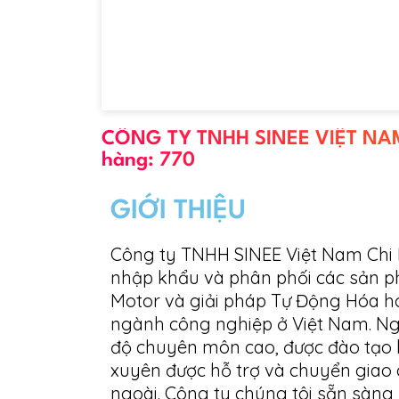
CÔNG TY TNHH SINEE VIỆT NAM
hàng: 770
GIỚI THIỆU
Công ty TNHH SINEE Việt Nam Chi 
nhập khẩu và phân phối các sản ph
Motor và giải pháp Tự Động Hóa h
ngành công nghiệp ở Việt Nam. Ngoà
độ chuyên môn cao, được đào tạo b
xuyên được hỗ trợ và chuyển giao 
ngoài. Công ty chúng tôi sẵn sàn