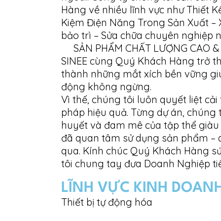
Hàng về nhiều lĩnh vực như Thiết 
Kiệm Điện Năng Trong Sản Xuất – X
bảo trì – Sửa chữa chuyên nghiệp n
SẢN PHẨM CHẤT LƯỢNG CAO & DỊC
SINEE cùng Quý Khách Hàng trở thà
thành những mắt xích bền vững gi
động không ngừng.
Vì thế, chúng tôi luôn quyết liệt c
pháp hiệu quả. Từng dự án, chúng 
huyết và đam mê của tập thể giàu
đã quan tâm sử dụng sản phẩm – d
qua. Kính chúc Quý Khách Hàng sứ
tôi chung tay đưa Doanh Nghiệp ti
LĨNH VỰC KINH DOAN
Thiết bị tự động hóa