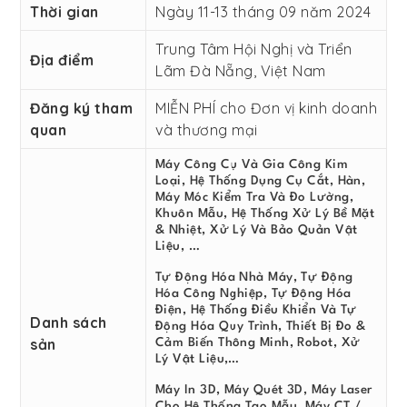
Thời gian
Ngày 11-13 tháng 09 năm 2024
Trung Tâm Hội Nghị và Triển
Địa điểm
Lãm Đà Nẵng, Việt Nam
Đăng ký tham
MIỄN PHÍ cho Đơn vị kinh doanh
quan
và thương mại
Máy Công Cụ Và Gia Công Kim
Loại, Hệ Thống Dụng Cụ Cắt, Hàn,
Máy Móc Kiểm Tra Và Đo Lường,
Khuôn Mẫu, Hệ Thống Xử Lý Bề Mặt
& Nhiệt, Xử Lý Và Bảo Quản Vật
Liệu, …
Tự Động Hóa Nhà Máy, Tự Động
Hóa Công Nghiệp, Tự Động Hóa
Điện, Hệ Thống Điều Khiển Và Tự
Danh sách
Động Hóa Quy Trình, Thiết Bị Đo &
sản
Cảm Biến Thông Minh, Robot, Xử
Lý Vật Liệu,…
Máy In 3D, Máy Quét 3D, Máy Laser
Cho Hệ Thống Tạo Mẫu, Máy CT /