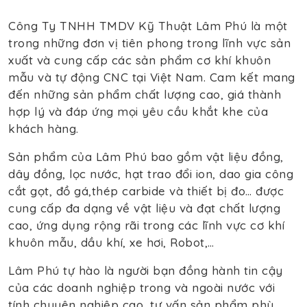
Công Ty TNHH TMDV Kỹ Thuật Lâm Phú là một
trong những đơn vị tiên phong trong lĩnh vực sản
xuất và cung cấp các sản phẩm cơ khí khuôn
mẫu và tự động CNC tại Việt Nam. Cam kết mang
đến những sản phẩm chất lượng cao, giá thành
hợp lý và đáp ứng mọi yêu cầu khắt khe của
khách hàng.
Sản phẩm của Lâm Phú bao gồm vật liệu đồng,
dây đồng, lọc nước, hạt trao đổi ion, dao gia công
cắt gọt, đồ gá,thép carbide và thiết bị đo… được
cung cấp đa dạng về vật liệu và đạt chất lượng
cao, ứng dụng rộng rãi trong các lĩnh vực cơ khí
khuôn mẫu, dầu khí, xe hơi, Robot,…
Lâm Phú tự hào là người bạn đồng hành tin cậy
của các doanh nghiệp trong và ngoài nước với
tính chuyên nghiệp cao, tư vấn sản phẩm phù