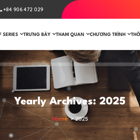
+84 906 472 029
F SERIES
TRƯNG BÀY
THAM QUAN
CHƯƠNG TRÌNH
THÔ
Yearly Archives: 2025
Home
>
2025